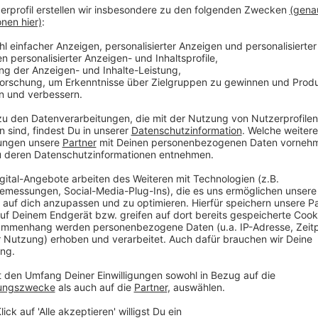
Anzeige
Große Vielfalt auf kompaktem Album
Anzeige
Wie könnte nun ein Linkin Park ohne Bennington klin
haben sich die Musiker viel Zeit gelassen. Schon 201
wie Shinoda im Podcast weiter erzählte. Das Ergebn
passt jetzt auf ein kompaktes Album. Zehn Tracks si
Intro. Doch eine Länge von rund 32 Minuten reicht 
Gegenwart zu vereinen. Tracks wie "Heavy Is The Cr
Fortsetzungen zum Erfolgsalbum "Meteora" (2003) - 
Das Duett "Good Things Go" zeigt, wie spannend auch
klingen kann. Und mit "Casualty" gibt es dann noch ei
weit weg von der gefälligen Stadionband, als die Lin
Dass so viel Abwechslung möglich ist, liegt vor alle