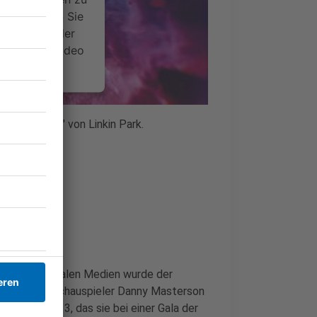
 Bitte lesen Sie
timmen Sie der
um dieses Video
.
onen
ss Machine" von Linkin Park.
nsent Management
. In den sozialen Medien wurde der
rurteilten Schauspieler Danny Masterson
dem Jahr 2013, das sie bei einer Gala der