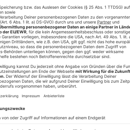
überzeugt mit einer flexiblen Stimme, die zwischen 
Screams wechselt. Oft war sie in den vergangenen 
Bennington beschrieben worden - und als klug gewäh
Nachfolger.
Anzeige
Die neue Single von Linkin Park im Video: 
Anzeige
Wir benötigen Ihre Z
den YouTube Video
laden!
Wir verwenden einen S
Drittanbieters, um V
einzubetten. Dieser Servi