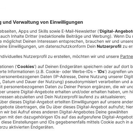
(dpa) - Gerüchte hat es zwar gegeben. Doch der gro
einmal steht die Rockband Linkin Park wieder auf de
Musik. Bei ihrem Comeback in Los Angeles, das Anfa
wurde, kündigte die Gruppe gleich auch eine neue Pla
Studioalbum. Es ist das erste ohne Sänger Chester 
genommen hatte. Am Mikrofon steht nun Emily Armstr
Band Dead Sara tätig. Am Schlagzeug sitzt Colin Brit
mitwirkt. Linkin Park habe keine Castings abgehalten
einem Podcast, der auf dem bandeigenen Youtube-Kan
Sessions mit verschiedenen Musikern gespielt, bei A
gepasst. "Ihr seid jung genug, um eine andere Perspe
haben", sagte der 47-Jährige über die rund zehn Jahre
genug, um Erfahrung zu haben."
Anzeige