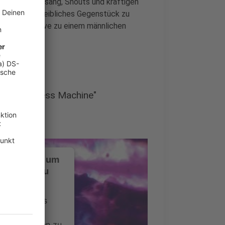
glasklarem Gesang, Shouts und kräftigen
Wochen als weibliches Gegenstück zu
lte Alternative zu einem männlichen
"The Emptiness Machine"
ustimmung, um
-Service zu
ervice eines
ideoinhalte
ce kann Daten zu