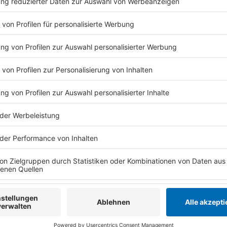
Ihren Aktivitäten sammeln.
die Details durch und s
Nutzung des Service zu, 
anzusehen
Mehr Informati
Die neue Lead-Single zum neuen Album: "The Emptine
Akzeptieren
Anzeige
powered by
Usercentrics Co
Platform
Linkin Park: Kritik an neuer Frontsängerin
Anzeige
Neben Lob hatte Armstrong aber auch Kritik erfahren
Sängerin vorgeworfen, den wegen Vergewaltigung ve
vor Gericht unterstützt zu haben. Auch ein Foto aus 