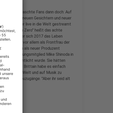
ße Knall überraschte Fans dann doch: Auf
r Bühne - mit neuen Gesichtern und neuer
ng September live in die Welt gestreamt
tte an. "From Zero" heißt das achte
Bennington, der sich 2017 das Leben
ong, bisher vor allem als Frontfrau der
tain, der auch als neuer Produzent
, sagte Gründungsmitglied Mike Shinoda in
al veröffentlicht wurde. Sie hätten
rmstrong und Brittain habe es einfach
ktive auf die Welt und auf Musik zu
 jüngeren Neuzugänge. "Aber ihr seid alt