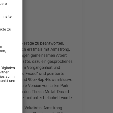
gen? Um diese Frage zu beantworten,
9 traf man sich erstmals mit Armstrong,
is der jahrelangen gemeinsamen Arbeit
nd auf der Platte, dazu ein gesprochenes
dem Sextett, um Vergangenheit und
own" und "Two Faced" sind pointierte
Scratching und 90er-Rap-Flows inklusive.
 eine weichere Version von Linkin Park
nen Ausflug in den Thrash Metal. Das ist
kin Park zuletzt mitunter belächelt wurde.
m an der neuen Vokalistin. Armstrong