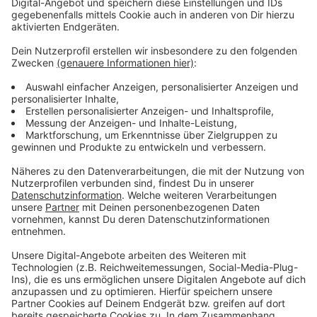
Anzeige
Wir benötigen Ihre
Zustimmung, um den YouTube
Video-Service zu laden!
Wir verwenden einen Service eines
Drittanbieters, um Videoinhalte
einzubetten. Dieser Service kann
Daten zu Ihren Aktivitäten
sammeln. Bitte lesen Sie die
Details durch und stimmen Sie der
Nutzung des Service zu, um dieses
Video anzusehen.
Mehr Informationen
Lil Nas X - STAR WALKIN' (League of Legends Worlds
Anthem)