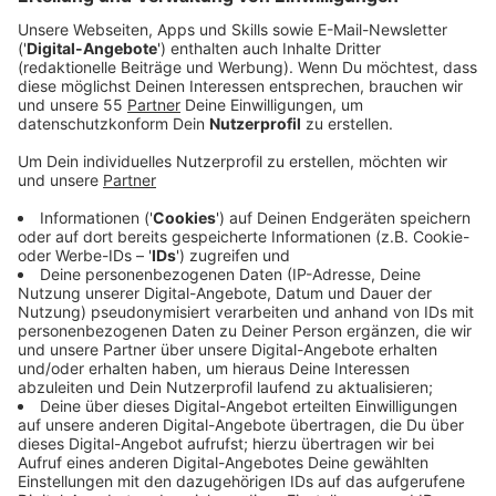
In seiner neuen Rolle wird der Rapper, Sänger und
Songwriter ab der League World Championship 2022
dafür verantwortlich sein, musikalische Momente,
einen League-Champion-Skin und eine Live-Worlds-
Performance für die über 180 Millionen monatlichen
Spieler und Fans im League-Universum zu schaffen.
"Ich hatte das Gefühl, dass es für mich an der Zeit war,
etwas Neues auszuprobieren. Ich habe der Popkultur
auf so viele Arten meinen Stempel aufgedrückt, und
jetzt ist es an der Zeit, die Welt der Spiele in Angriff
zu nehmen. Ich werde der größte Präsident von
League of Legends aller Zeiten sein. Außerdem werde
ich die beste Worlds-Hymne aller Zeiten machen und
die größte, coolste und sexieste Worlds in der
Geschichte aller Worlds veranstalten", sagte Lil Nas X.
Selbstbewusstsein hat er in jedem Fall-