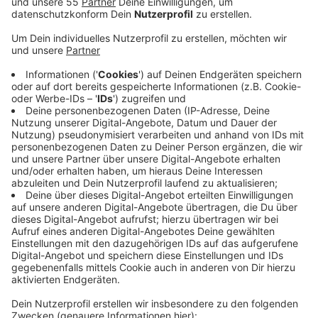
Umweltministeriums die sogenannte
Lichtverschmutzung untersucht.
Veröffentlicht:
Mittwoch, 17.11.2021 15:05
Anzeige
In klaren Nächten den Sternenhimmel ohne
künstliches Licht anschauen – das geht im Kreis
Viersen relativ gut. Die durchschnittlich gemessene
Lichtintensität liegt unter dem Landesschnitt. Das
sieht in Krefeld schon anders aus: Hier ist der Wert
fast doppelt so hoch wie der Durchschnitt. Zu viel
künstliches Licht in der Nacht gilt als eine Form von
Umweltverschmutzung und hat negative Auswirkungen
auf Menschen und Tiere. Menschen können dadurch
zum Beispiel Schlafstörungen bekommen und Vögel
die Orientierung verlieren.