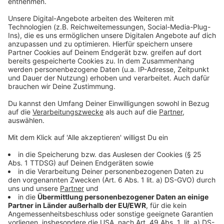
Ob er es geschafft hat? Ihr könnt euch selbst ein Bild
davon machen. Sein neues Album in voller Länge ist
direkt hier zu hören.
Anzeige
Anzeige
Wir benötigen Ihre
Zustimmung, um den YouTube
Video-Service zu laden!
Wir verwenden einen Service eines
Drittanbieters, um Videoinhalte
einzubetten. Dieser Service kann
Daten zu Ihren Aktivitäten
sammeln. Bitte lesen Sie die