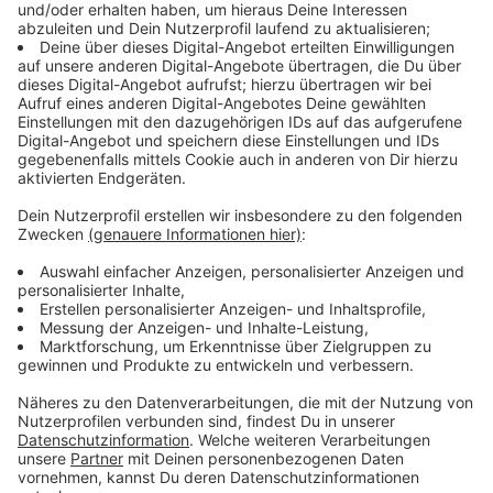
Desire To Be Heavenly Sent" Capaldi auf Rekordejagd
gehen kann. Wie er sagt, war die Idee für das zweite
Album einfach, aber wirkungsvoll: "Lasst uns genau das
Gleiche machen." Das heißt: keine Glocken, Pfeifen,
Cowbells oder hochkarätige Features; keine teuren
Aufenthalte in weit entfernten Studios; keine zu
ausgefeilten Keyboards oder eingeschmolzenen
Gitarren.Wie schon auf dem ersten Album sollte
Ehrlichkeit - textlich und musikalisch - das oberste
Gebot der Stunde sein. "Ich will keinen neuen Sound
für mich kreieren oder mich neu erfinden. Die Songs,
die ich schreiben möchte, sind emotionale Songs, über
Liebe oder Verlust." Capaldi weiter: "Bei den meisten
neuen Songs geht es wieder um Beziehungen, denn ich
bin es nicht leid, diese Art von Musik zu machen. Ich
will mich nicht verändern und ich liebe die Musik, die
ich mache. Lass uns einfach wieder diese Ader
treffen."