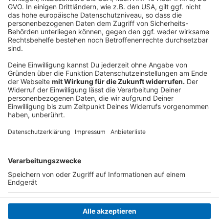
Details durch und stimmen Sie der
Nutzung des Service zu, um dieses
Video anzusehen.
Mehr Informationen
Die neue Single "Wish You The Best" aus dem neuen
Album "Broken By Desire To Be Heavenly Sent" von
Akzeptieren
Topstar Lewis Capaldi.
powered by
Usercentrics Consent
Anzeige
Management Platform
Anzeige
Anzeige