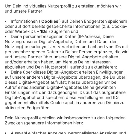
Anzeige
In Kaldenkirchen findet der letzte Feierabendmarkt
des Jahres statt. Zwischen 16:00 und 21:00 Uhr bauen
verschiedenste Händler ihre Stände auf dem
Kirchplatz und in der Klostergasse auf. Ab 17:00 Uhr
wird der Feierabendmarkt auch musikalisch begleitet.
Der letzte Nettetaler Feierabendmarkt ist der
insgesamt sechste in diesem Jahr.
Anzeige