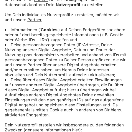
Am Freitag (06.01.) läuft die Frist zur Meldung der
Wasserzählerstände ab. Die Mitteilung über die
Zählerstände ist zur Ermittlung der Abwassergebühren
zwingend erforderlich. Das geht online oder per
Telefon. Sollten die Zählerstände bis Freitag nicht an
den KBK übermittelt worden sein, werden die
Verbrauchswerte basierend auf den Verbräuchen der
Vorjahre geschätzt.
Den Krefelder Bürgern stehen zur Meldung weiterhin
die Onlineangebote auf der Seite des
KBK Krefeld
“Zählerstandsmeldung“ oder mittels des beigefügten
QR-Codes sowie die Spracheingabe per Telefon zur
Verfügung. Die entsprechende Telefonnummer zur
Spracheingabe finden die Bürger auf der zweiten Seite
des Aufforderungsschreibens.