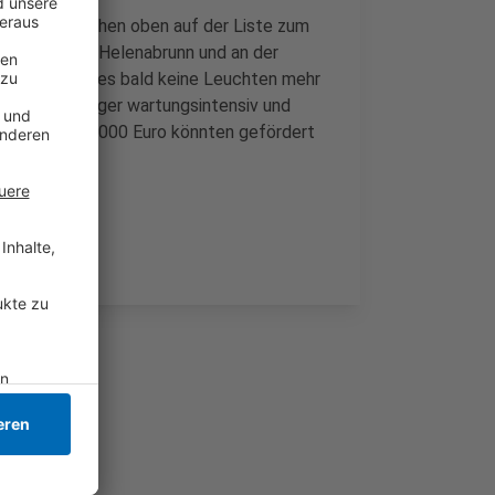
(26.02.) stehen oben auf der Liste zum
elner Höhen, Helenabrunn und an der
on aus, dass es bald keine Leuchten mehr
lebiger, weniger wartungsintensiv und
.000 Euro; 10.000 Euro könnten gefördert