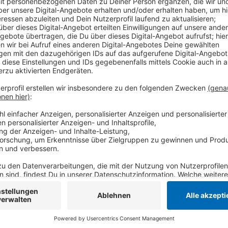
In der Vorlage zum Sportausschuss am Montagabend 
Beispiel einzelne Plätze am Hohen Busch, den Sücht
Brandenburger Straße. Die Stadt geht außerdem dav
für die alten Masten gibt. Die LED-Masten seien lang
günstiger. Die Stadt rechnet mit Kosten von rund 40
werden.
Anzeige