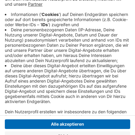
ein Material, das für den Autobau gebraucht wird.
Dabei setzt Lanxess jetzt zum Beispiel auf Rapsöl.
Hinzu kommen recycelte Glasabfälle aus der
Industrie. Das spare Energie und schone die
Ressourcen.
Veröffentlicht:
Montag, 18.10.2021 06:21
Anzeige
Anzeige
Anzeige