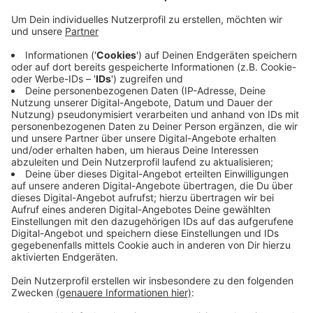
Laut der Gewerkschaft komme es wegen einer nicht
richtig kalkulierten Zahl an Mitarbeiter immer wieder zu
langen Wartezeiten für Passagiere vor dem
Sicherheitsbereich. Allein am Freitag haben die
Passagiere bis zu 50 Minuten vor dem
Sicherheitsbereich warten müssen. Für das
Unternehmen Kötter Security, das für die
Sicherheitskontrollen verantwortlich ist, liegen die
langen Wartezeiten an dem hohen
Passagieraufkommen. Für die Zeit zwischen dem 11.
und dem 27. Oktober rechnet der Airport Düsseldorf
allein mit rund 1,4 Millionen Passagieren.
Anzeige