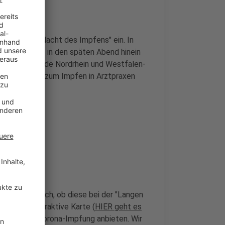
ur "Langen Nacht des Impfens" ein. In
d Bürger bis in den späten Abend hinein
othekerverbände Nordrhein und Westfalen-
ine Ergänzung zum Impfen in Arztpraxen
arschaft nach, ob diese bei der "Langen
r eine interaktive Karte (
HIER geht es
in NRW die Corona-Impfung anbieten. Wir