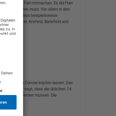
 50 auf jeden Fall mitmachen. Es dürften
heke registrieren muss. Vor allem in den
Wir wissen, dass beispielsweise
bach, Münster, Krefeld, Bielefeld und
eboten
ls auch gegen Corona impfen lassen. Das
mpfkommission sagt, dass die üblichen 14
eingehalten werden müssen. Die
en.