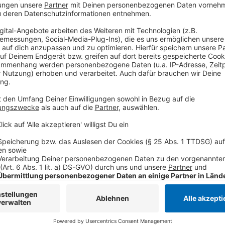
wissen offiziell, dass von den 700 Apotheken in NRW
aber in Wahrheit mehr sein, weil sich nicht jede Apot
größeren Städten NRWs sind viele Apotheken dabei. 
Düsseldorf, Dortmund, Köln, Wuppertal, Mönchenglad
Aachen dabei sind.
Anzeige
Corona- und Grippeimpfungen werden ang
Anzeige
Bei der Aktion kann man sich sowohl gegen Grippe, a
geht auch beides parallel. Die Stiko, die ständige I
Tage zwischen zwei Impfungen in diesem Fall nicht 
Impfungen dürfen nur nicht in den selben Arm erfolg
Autor José Narciandi (mit dpa)