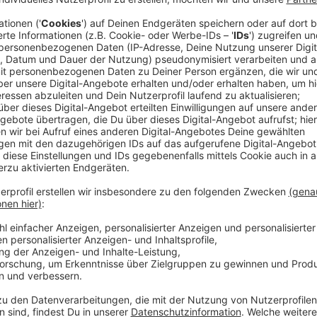
Anzeige
Zahlreiche Apotheken in Nordrhein-Westfalen laden z
teilnehmenden Apotheken können sich Bürgerinnen un
gegen Grippe und Corona impfen lassen, wie die Ap
Lippe mitteilten. Das Angebot in Apotheken solle e
sein, hieß es.
Anzeige
In der Apotheke am besten nachfragen
Anzeige
Am besten schaut man in den Apotheken in der Nachb
Nacht des Impfens" mitmachen. Bequemer geht es übe
zur Karte
). Dort kann man sehen, welche Apotheken 