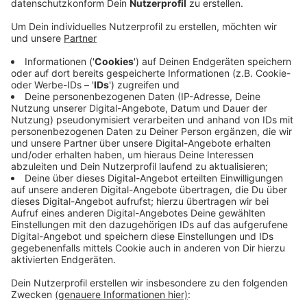
Anzeige
Die Stimmung bei den Bauern ist so schlecht wie lange
nicht mehr, sagt Paul Küskens von der
Kreisbauernschaft Krefeld-Viersen. Manche der
Regeln im Klimaschutzkonzept des Bundes würden
einer Enteignung gleichkommen - dagegen
protestieren die Landwirte. Sie wollen in den
Klimaschutz eingebunden werden - zu fairen Preisen.
Beispielsweise könnte es eine Pauschale für
Blühwiesen geben, meint Küskens. Dann wären sicher
viele Bauern bereit, Land für Insekten und Wildblumen
zur Verfügung zu stellen.
Anzeige