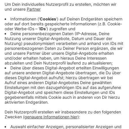
Anzeige
Diese seien auf die Impfung gegen das Coronavirus
zurückzuführen – unter anderem eine
Autoimmunerkrankung und eine Störung der
Blutgerinnung. Neben dem Schmerzensgeld fordert
der Kläger, dass er auch für künftig entstehende
Schäden entschädigt wird. Am Mittwoch (11.10.) wird
das Verfahren vor dem Krefelder Landgericht geführt.
Anzeige
Anzeige