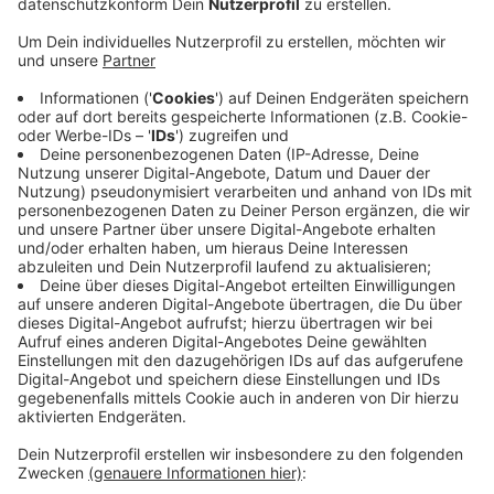
Anzeige
Das Land werde zur Vermeidung von wirtschaftlichen
Härten etwa bei Karnevals- und Schützenvereinen
insgesamt 50 Millionen Euro zur Verfügung stellen,
sagte NRW-Heimatministerin Scharrenbach nach
einem Treffen mit 15 Verbänden und Organisationen.
Dabei geht es um Veranstaltungen zwischen dem 1.
November 2021 und dem 31. Mai 2022. Mög­li­che Leis­
tun­gen sollen zu 90 Pro­zent er­stat­tet werden. Ma­xi­
mal wer­den 5.000 Eu­ro je Ver­an­stal­tung ge­zahlt. Das
Antragsverfahren für das Programm
"ZukunftBrauchtum" soll ab dem 3.März zur Verfügung
stehen.
Anzeige