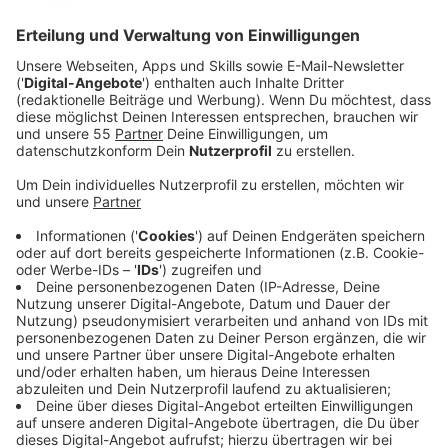
Anzeige
"Chromatica", die neue Scheibe von Lady Gaga war ja
schon Album der Woche bei uns und die erste
Auskopplung "Stupid Love" habe wir natürlich auch bei
uns in der Rotation. Und dann muss die Gaga direkt
noch so einen Klopper von ihrem Album rüber schieben.
"Rain On Me" hat sie zusammen mit einer anderen Pop-
Größe eingespielt: Ariana Grande. In einem Interview
mit Apple Music hat Lady Gaga von ihrer Freundschaft
zu Ariana gesprochen und dass das zwischen den
beiden ein eher holpriger Anfang war. Ariana hat immer
wieder versucht Kontakt zu Gaga aufzubauen, aber die
wollte Ariana nicht mit ihrer zu diesem Zeitpunkt
negativen Phase beeinflussen. Gaga wusste, dass
Ariana eine Menge durchgemacht hatte und gerade am
heilen war (wahrscheinlich ein Hinweis auf den