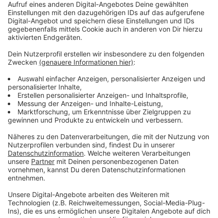
Anschlag in Manchester) und sie nicht runterziehen
wollte. Schlussendlich hat dann aber doch alles
geklappt und die beiden haben sich im Studio
getroffen und Gaga hatte eine Bitte an Ariana: "Ok, ich
möchte, dass du jetzt, wenn du singst, alles um dich
herum vergisst. Und während du singst, werde ich dazu
tanzen". Ariana fiel das dann erst nicht so leicht. Aber
so nimmt man eben eine richtige Dance-Nummer auf.
Anzeige
Wir benötigen Ihre
Zustimmung, um den YouTube
Video-Service zu laden!
Wir verwenden einen Service eines
Drittanbieters, um Videoinhalte
einzubetten. Dieser Service kann