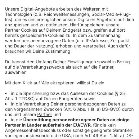
Am
07. Juli 2025 tritt sie in Düsseldorf
auf.
Anzeige
Die Single von Kylie Minogue "Lights Camera
Action"
Anzeige
Wir benötigen Ihre
Zustimmung, um den YouTube
Video-Service zu laden!
Wir verwenden einen Service eines
Drittanbieters, um Videoinhalte
einzubetten. Dieser Service kann
Daten zu Ihren Aktivitäten