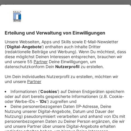
Anzeige
Die energiegeladene, dynamische Fortsetzung des
Nummer-1-Albums und Welterfolgs "Tension" führt
Kylie weiter in die Welt der elektronischen Musik und
ist vollgepackt mit Dancefloor-Hits. Das Album
enthält neun brandneue Kylie-Songs, darunter die neue
Single "Dance to the Music" sowie den Dance-Hit
"Edge of Saturday Night" mit The Blessed Madonna
und die Kollaborationen mit Orville Peck, Bebe Rexha
und Tove Lo sowie Sia. "Die Tension-Ära war so etwas
Besonderes für mich ... Ich kann es unmöglich zulassen,
dass sie jetzt schon vorbei ist! Willkommen zu
'Tension II'." sagte Kylie.
Anzeige