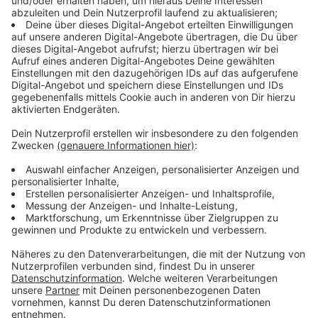
Anzeige
Kyle kommt auf Tour
Anzeige
"Ich bin überglücklich über die TENSION TOUR
2025. Ich kann es kaum erwarten, schöne und
wilde Momente mit Fans auf der ganzen Welt zu
teilen und die Tension-Ära und mehr zu feiern! Es
war bisher ein aufregender Ritt und jetzt macht
euch bereit für eure Nahaufnahme, denn ich
werde Lights, Camera, Action rufen ... und es wird
eine ganze Menge Padaming geben!"
Auch bei uns in NRW wird Kyle einen Stopp einlegen.