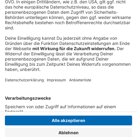
sammeln. Bitte lesen Sie die
Details durch und stimmen Sie der
Nutzung des Service zu, um dieses
Video anzusehen.
Mehr Informationen
Kylie Minogue - Lights Camera Action (Official Video)
Akzeptieren
Anzeige
powered by
Usercentrics Consent
Management Platform
Anzeige
Anzeige