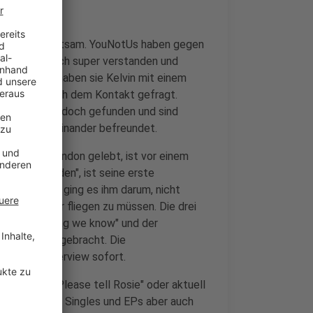
st sehr unterhaltsam. YouNotUs haben gegen
 drei haben sich super verstanden und
en. Leider haben sie Kelvin mit einem
agement nach dem Kontakt gefragt.
aben sich dann doch gefunden und sind
ivat gut miteinander befreundet.
 lange in London gelebt, ist vor einem
öner zu finden", ist seine erste
uptsächlich ging es ihm darum, nicht
 hin und her fliegen zu müssen. Die drei
it "Only thing we know" und der
Singles rausgebracht. Die
 man im Interview sofort.
upergirl", "Please tell Rosie" oder aktuell
. Ob es neben Singles und EPs aber auch