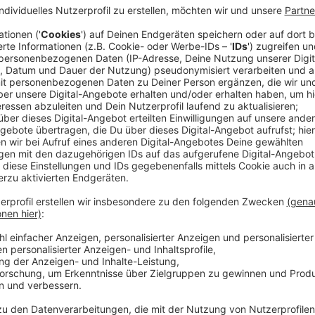
Allein die Geschichte, wie sie sich kennenlernten i
Kelvin bei einem Benefizturnier Fußball gespielt. Die
beschlossen mal musikalisch was gemeinsam zu mach
anderen Sänger verwechselt und beim falschen Man
Inzwischen lachen alle drei laut darüber, denn sie h
inzwischen neben der beruflichen Verbindung auch pr
Kelvin Jones, eigentlich aus Simbabwe stammend, hat
Jahr dann aber nach Berlin gezogen. "Um den besten D
Begründung, wieder mit einem lauten Lachen. Denn ha
mehr für jede Aufnahme und jeden Track mit YouNotUs
schreiben schon länger Songs zusammen und haben m
aktuellen Single "Seventeen" auch zwei gemeinsame 
Zusammenarbeit macht allen großen Spaß, das merkt
YouNotUs selbst sind schon seit Jahren erfolgreich. "S
"Narcotic". Die beiden DJs liefern ohne Ende Hits ab