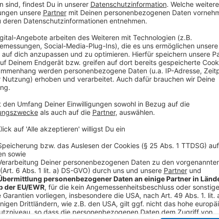
mal ein Album geben wird, lassen sie noch etwas offe
aber es muss auch alles stimmen (…) wir wollen uns
heilighalten, weil ein Debütalbum macht man nur einma
Best Of Album rausbringen können (…)", und wieder w
Anzeige
Wir benötigen Ihre Z
den YouTube Video
laden!
Wir verwenden einen S
Drittanbieters, um V
einzubetten. Dieser Servi
Ihren Aktivitäten sammeln.
die Details durch und s
Nutzung des Service zu, 
anzusehen