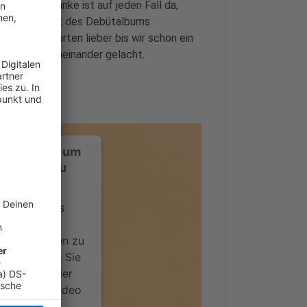
n. "Der Gedanke ist auf jeden Fall da,
 den Zeitpunkt des Debütalbums
l und wir warten lieber bis wir schon ein
ird laut durcheinander gelacht.
ustimmung, um
-Service zu
ervice eines
ideoinhalte
ce kann Daten zu
 Bitte lesen Sie
timmen Sie der
um dieses Video
.