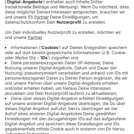
genommen.
Veröffentlicht:
Montag, 02.05.2022 17:43
Anzeige
The Faim hat sich mit Kollege Aaron Knipper
zusammengesetzt und über ihre nächste europaweite
Tournee gesprochen. Sie werden unter anderem auf
diversen Festivals zu sehen und zu hören sein.
Außerdem steht im Juni das Studioalbum "Talk Talk"
bevor - auch das ist natürlich Thema des Interviews
mit den launigen Australiern, das ihr hier an dieser
Stelle hören könnt.
Anzeige