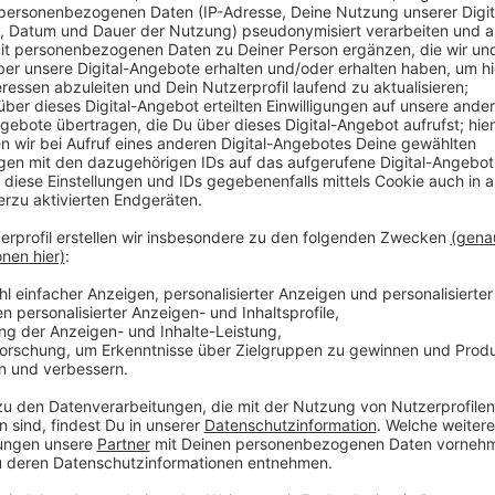
"Aufgeben kannst du bei der Post!", das ist die Phil
auch der Grund, der sie mehrfach zur besten MINI-
machte! Der Weg dorthin war alles andere als leicht. 
einem Namen, der einer italienischen Süßspeise gleic
den roten Teppich und trägt dabei das Herz auf der 
Interview überzeugen.
Anzeige
Kai Klüting
Das Interview mit Panagiota 
Anzeige