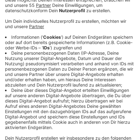
Anzeige
Am Freitag, 27. Mai erscheint das neue Album der
Toten Hosen "Alles aus Liebe: 40 Jahre Die Toten
Hosen". Dazu hatten wir spontan Besuch von Campino.
Er hat mit Moderator Jürgen Bangert über die sieben
neuen Songs auf dem Album gesprochen, darunter
über die aktuelle Single "Teufel". Außerdem wurden
extra für das Album auch alte Klassiker der Band neu
eingespielt, erzählt Campino, und, dass es ihn freut,
dass die Musik seiner Band etwas verbindendes hat.
Schließlich war Jürgen schon in den 80ern Fan, wie er
erzählt und jetzt, über 30 Jahre später läuft bei seiner
Tochter auf dem Schulabschluss die Hosen.
Anzeige