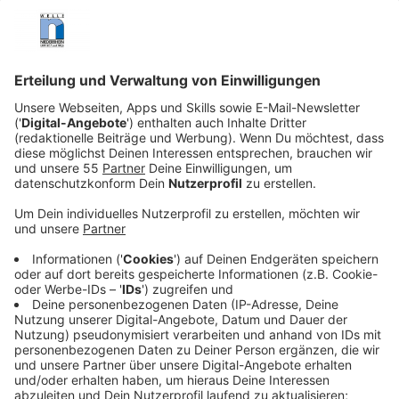
Veröffentlicht:
Freitag, 25.08.2023 07:58
Anzeige
Seine Singles "Muero" und "Para Vivirla" verströmen
den berüchtigten spanischen Soler-Flair und bringen
einen, zumindest gedanklich, in den nächsten
Spanienurlaub am Strand. 2015 kam sein Debütalbum
raus. Seitdem wurden seine Hits über 52 Mal mit Platin
ausgezeichnet, über 20-mal mit Gold. Er steht aber
nicht nur auf der Bühne. Auch bei den bekanntesten
deutschen Fernsehmusikshows ist er mit dabei. Seit
2021 ist Alvaro Soler Coach bei "The Voice Kids".
Zudem war er als Rategast bei "The Masked Singer"
und auch schon bei "Sing mein Song - das
Tauschkonzert" am Start. Und Alvaro Soler kann mehr
mit seiner Stimme, als nur zu singen. Im Disney-Film