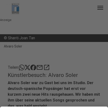
menu
Anzeige
©
Shanti Joan Tan
Alvaro Soler
mail
open_in_new
Teilen:
Künstlerbesuch: Alvaro Soler
Alvaro Soler war zu Gast bei uns im Studio. Der
deutsch-spanische Popsänger hat erst vor
kurzem zwei neue Hits rausgehauen. Wir haben mit
ihm über seine aktuellen Songs gesprochen und
das, was bald ansteht.