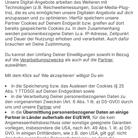
Anzeige
Wir benötigen Ihre
Zustimmung, um den YouTube
Video-Service zu laden!
Wir verwenden einen Service eines
Drittanbieters, um Videoinhalte
einzubetten. Dieser Service kann
Daten zu Ihren Aktivitäten
sammeln. Bitte lesen Sie die
Details durch und stimmen Sie der
Nutzung des Service zu, um dieses
Video anzusehen.
Mehr Informationen
Alvaro Soler mit seiner neuen Single "Para Vivirla" - hier