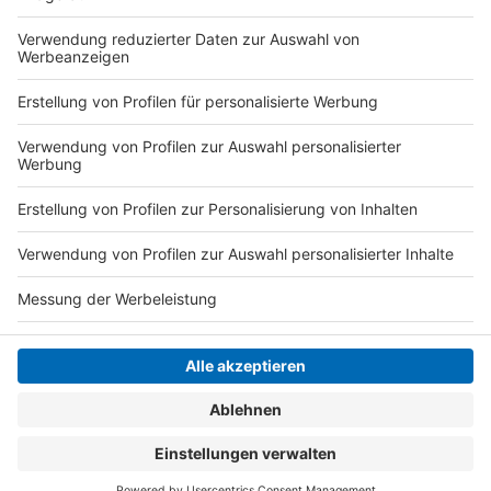
Daumen hat und viele Dschungelpflanzen besitzt.
Wenn er als DJ im Sommer viel unterwegs sei,
kümmere sich seine Mutter um die Pflanzen - jetzt
wissen wir auch von wem er den Daumen geerbt hat.
Anzeige
Anzeige
Anzeige
Anzeige