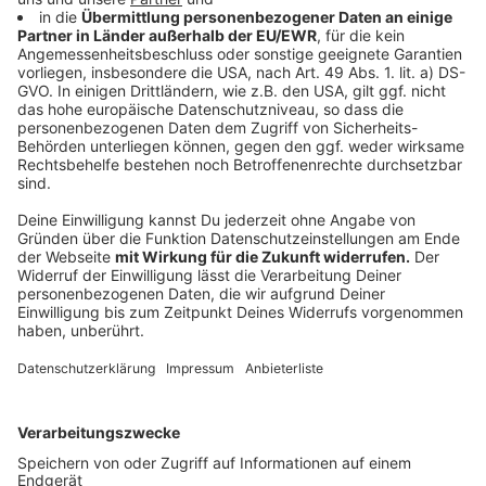
Drittanbieters, um Videoinhalte
einzubetten. Dieser Service kann
Daten zu Ihren Aktivitäten
sammeln. Bitte lesen Sie die
Details durch und stimmen Sie der
Nutzung des Service zu, um dieses
Video anzusehen.
Mehr Informationen
Die neue Single im besten Mix von Alle Farben:
"Flowers" - hier zu hören.
Akzeptieren
Anzeige
powered by
Usercentrics Consent
Management Platform
Die Osterzeit war für Alle Farben sehr entspannt, und
er meinte, es seien die entspanntesten Ostern seit
zehn Jahren gewesen. Und, wir wissen jetzt, dass er
nicht nur ein toller DJ ist sondern auch einen grünen