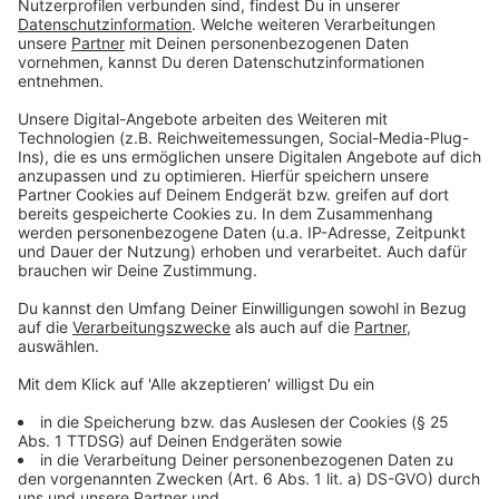
Nach den Osterfeiertagen interessierte sich Kevin
Zimmer für das Ostermenü von Alle Farben, der
leidenschaftlich gerne kocht. Alle Farben erzählte,
dass er nicht viel gekocht habe, da er in Berlin
gewesen sei und nur für sich selbst gekocht habe.
Dennoch gab es Spargel mit selbstgemachter Sauce
Hollandaise, den er über alles liebe. Kevin Zimmer
konnte mit seinem eigenen Spargelgericht fast
mithalten - seine Sauce Hollandaise kam aus der
Packung.
Anzeige
Wir benötigen Ihre
Zustimmung, um den YouTube
Video-Service zu laden!
Wir verwenden einen Service eines