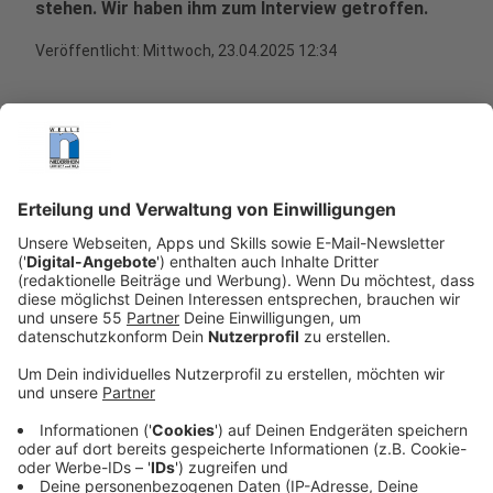
stehen. Wir haben ihm zum Interview getroffen.
Veröffentlicht:
Mittwoch, 23.04.2025 12:34
Anzeige
DJ Alle Farben kämpft sich immer weiter zurück ins
Leben. Der 39-Jährige befindet sich nach seinem
schweren Unfall in der Reha, aber definitiv auf dem
Wege der Besserung. Viel wollen Kevin Zimmer und
Frans Zimmer, wie Alle Farben bürgerlich heißt, nicht
darüber sprechen. Viel lieber reden sie über seine neue
Single "Flowers".
Anzeige