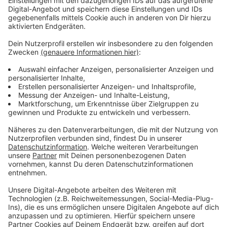
Jordan Powers, die sich im vergangenen Jahr als
Backgroundsängerin bereits eine Bühne mit Superstar
Selena Gomez geteilt hat.
Anzeige
Wir benötigen Ihre
Zustimmung, um den YouTube
Video-Service zu laden!
Wir verwenden einen Service eines
Drittanbieters, um Videoinhalte
einzubetten. Dieser Service kann
Daten zu Ihren Aktivitäten
sammeln. Bitte lesen Sie die
Details durch und stimmen Sie der
Nutzung des Service zu, um dieses