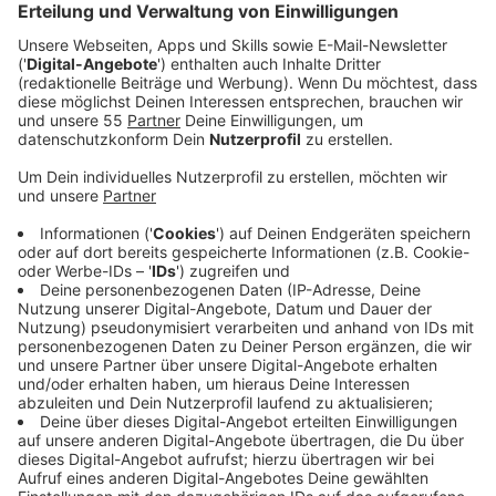
Vom Dschungel ins Studio
Anzeige
Frans Zimmer war schon (fast) überall. Er hat Shows im
Dschungel von Thailand gespielt, im Flugzeug hoch
über den Wolken performt und bei einer "6 Stunden
Session" sechs Stunden am Stück aufgelegt, während
Tausende dazu tanzten. Und jetzt hat es ihn bei uns ins
Studio zum Interview verschlagen.
Die neue Single des Berliner DJs "Walk Away" war der
erste Vorbote für sein neues Album für sein neues,
drittes Studioalbum "Sticker on my Suitcase". Darauf
sind nicht nur seine Hits wie "Little Hollywood", "Only
Thing We Know" oder "Fading", sondern auch sein
brandneuer Sommerhit "Different for us"
Die Vocals dazu liefert der Disney-US-Shootingstar