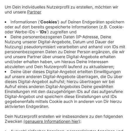
Anzeige
Im Winter sollen sie in der Werkstatt durchgecheckt
werden. Zum Schutz vor Vandalismus wurde jetzt ein
akustischer Alarm eingebaut, der losgehen soll, wenn
der Roller nicht korrekt benutzt wird. Die Stadtwerke
mussten ihr Angebot im Frühjahr einstellen, weil immer
wieder Roller beschädigt oder gestohlen wurden.
Eigentlich sollten die "KRuiser" schon im Sommer
wieder über die Straßen rollen - Lieferschwierigkeiten
hatten das Ganze aber verzögert.
Anzeige