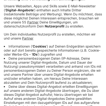
Veröffentlicht:
Donnerstag, 07.04.2022 17:03
Anzeige
Leichen, die am Straßenrand liegen. Menschen, die
erst gefesselt und anschließend erschossen
aufgefunden wurden und noch viele weitere Eindrücke
brachten Videos aus der ukrainischen Stadt Butscha
zum April-Beginn die gesamte Welt in eine Art
Schockstarre. Die Gräueltaten russischer Soldaten im
Krieg in der Ukraine sind kaum in Worte zu fassen und
beschäftigen Milliarden von Menschen. Wie geht man
damit am besten um oder verarbeitet dies? Was
mache ich, wenn ich mit diesen Bildern konfrontiert
werde. Antworten darauf finden wir bei Verena König.
Die ausgebildete Heilpraktikerin aus Gorxheimertal bei
Hessen ist auch Traumatherapeutin und hat sich mit