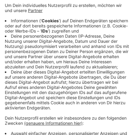
konnte bereits gegen Mitternacht aufgehoben
werden. Dort drohte ein 24 Meter hoher Baukran
umzustürzen. Aus bislang unbekannter Ursache
waren die Gewichte verrutscht. Deshalb hatte der
Kran keinen festen Stand mehr. Eine Fachfirma
konnte ihn mit anderen mobilen Geräten
abstützen. Die A57 war seit Dienstagnachmittag
(26.10.) in beiden Richtungen gesperrt. Dadurch
kam es im Berufsverkehr zu langen Staus.
Veröffentlicht:
Mittwoch, 27.10.2021 04:55
Anzeige