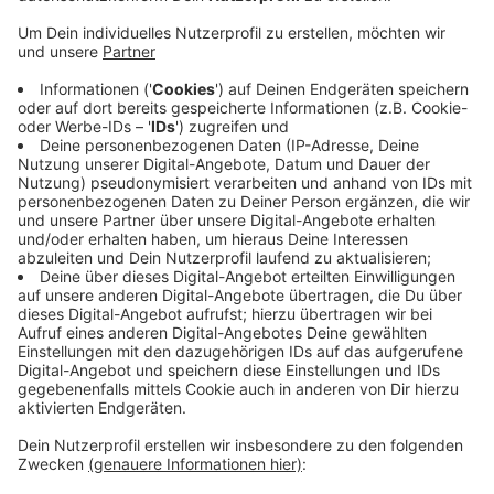
Anzeige
Die Opfer hatten alle online ein Auto für einen sehr
günstigen Preis gefunden. Der Verkäufer brachte sie
dann dazu eine Anzahlung zwischen 500 und 1.000
Euro zu überweisen - ohne das Auto einmal vorher
gesehen zu haben. Er konnte offenbar auch Scans von
Fahrzeugschein- und Brief vorweisen. Doch als die
Käufer das Auto in Nettetal Breyell abholen wollten,
war niemand dort. Die Polizei ermittelt und warnt noch
einmal vor vermeintlichen Schnäppchen im Internet.
Anzeige