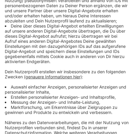
angespannt bleibt.
Anzeige
Defizit im Kreishaushalt bleibt hoch
Anzeige
Für 2026 plant der Kreis Viersen mit einem Defizit von
fast 23 Millionen Euro. Dieses Minus könnte nach
Angaben aus der Haushaltsplanung durch Einsparungen
noch kleiner werden. Außerdem will der Kreis auf
Rücklagen zurückgreifen, um die finanzielle Belastung
abzufedern. Hintergrund ist, dass die Kosten in vielen
Bereichen weiter steigen. Damit steht der Kreis
Viersen nicht allein da, denn viele Kommunen kämpfen
derzeit mit ähnlichen Entwicklungen.