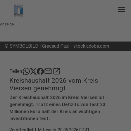
menu
Anzeige
©
SYMBOLBILD | Grecaud Paul - stock.adobe.com
mail
open_in_new
Teilen:
Kreishaushalt 2026 vom Kreis
Viersen genehmigt
Der Kreishaushalt 2026 im Kreis Viersen ist
genehmigt. Trotz eines Defizits von fast 23
Millionen Euro hält der Kreis an wichtigen
Investitionen fest.
Veröffentlicht:
Mittwoch, 20.05.2026 07:41