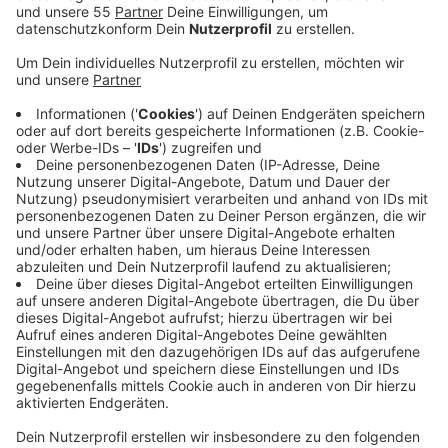
Anzeige
Zwischen Weihnachten und Neujahr sollen die
Verwaltungen geschlossen bleiben und die Mitarbeiter
in den Urlaub geschickt werden. So soll Energie
gespart werden, so die Begründung. Damit geht man
im Kreis Viersen noch einen Schritt weiter, als es die
bundesweite Verordnung zum Energiesparen vorsieht.
Die schreibt vor, dass zum Beispiel Wahrzeichen und
Schaufenster nach 22:00 Uhr nicht mehr beleuchtet
werden sollen. Darüber hinaus sind die Mitarbeiter der
Kommunen im Kreis Viersen angehalten worden, so
sparsam wie möglich mit Wasser und Strom
umzugehen, heißt es aus dem Kreishaus. Auch die
einzelnen Städte und Gemeinden schauen, wie sie
selbst noch Energie einsparen können. Viele
Maßnahmen, mit denen man hofft, einer möglichen