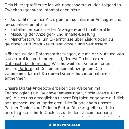
Sexismus sei weit verbreitet und würdigt Menschen
wegen ihres Geschlechts herab. Dem will das Bündnis
entschieden entgegentreten. Es wird auch vom
Bundesfamilienministerium gefördert. Ziel sei es,
Sexismus zu erkennen, hinzusehen und wirksame
Maßnahmen dagegen zu verankern. Mehrere Hundert
Unternehmen, Organisationen und Einrichtungen in
Deutschland sind dem Bündnis bereits beigetreten.
Anzeige
Anzeige
Anzeige