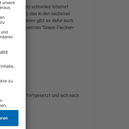
n flächendeckend schnelles Internet
für das Projekt, das in den nächsten
aben des Kreises gibt es dafür auch
eil des sogenannten "Graue-Flecken-
 in Tönisvorst fortgesetzt und sich nach