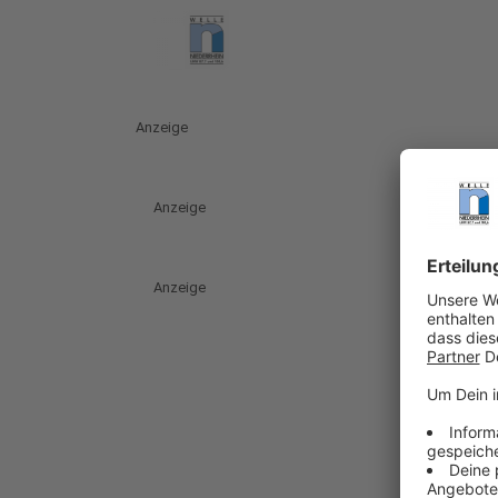
Anzeige
Anzeige
Anzeige