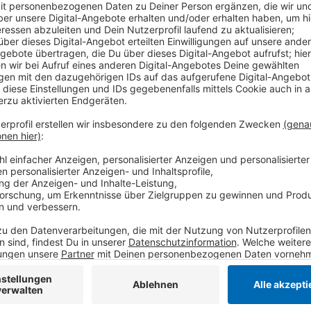
Mehr als 30 Millionen Euro sollen im Kreis Viersen i
investiert werden. Jetzt war offizieller Spatenstich 
zweieinhalb Jahren umgesetzt werden soll. Nach Ang
Fördermittel von Land und Bund. Die Maßnahme ist T
Programms".
Anzeige
Start des Ausbaus in Willich
Anzeige
Der Ausbau startet als erstes in Willich, wird danach
und nach auf das gesamte Kreisgebiet ausweiten.
Anzeige