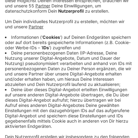
Veröffentlicht:
Donnerstag, 04.06.2020 16:47
Anzeige
Ende April brannten dort 200 Hektar Wald und Heide
nieder. Ab sofort soll die Feuerwehr schon beim
Verdacht auf einen Waldbrand in höhere
Alarmbereitschaft gesetzt werden. Außerdem sind
Kontrollfahrten vorgesehen. Die Wasser-
Entnahmestellen an der Schwalm und weiteren Stellen
im Grenzgebiet sollen so hergerichtet werden, dass
auch im Sommer problemlos Löschwasser entnommen
werden kann. Der Kreis will zudem ein zweites
Löschfahrzeug für Waldbrände anschaffen. Darüber
hinaus will der Kreis weiter auf einen engen Austausch
mit dem Grenzregionen setzen. Die zunehmende