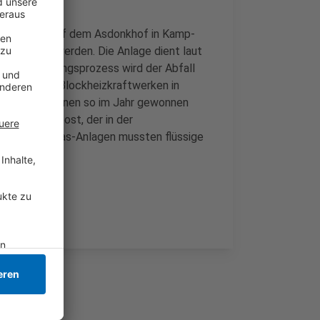
der Anlage auf dem Asdonkhof in Kamp-
l verwertet werden. Die Anlage dient laut
Im Verwertungsprozess wird der Abfall
dann in zwei Blockheizkraftwerken in
tstunden können so im Jahr gewonnen
ießend Kompost, der in der
In alten Biogas-Anlagen mussten flüssige