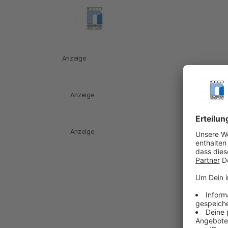
Anzeige
Anzeige
Anzeige