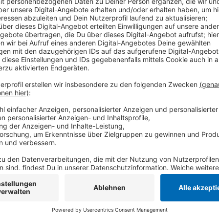
Dort wird er zu Biogas und Dünger umgewandelt. In 
Lintfort können jährlich rund 67.500 Tonnen Bioabfal
dem BAVN vor allem den Kreisen Viersen und Wesel. 
zuerst vergärt - das dabei entstehende Biogas wird 
Wärme und Strom umgewandelt. 6 Millionen Kilowat
werden. Aus den Resten nach der Gärung wird anschl
Landwirtschaft als Dünger eingesetzt werden kann. 
Gärreste teils entsorgt werden.
Anzeige