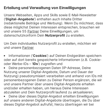
Anzeige
Die neue NS-Dokumentationsstelle im Kreis Viersen
startet ihre erste große Sammelaktion. Seit dem
Wochenende rufen die Verantwortlichen alle Bürger
dazu auf, auf Dachböden und in Kellern nach
historischen Erinnerungsstücken zu suchen. Die Aktion
soll dabei helfen, die Geschichte der Region während
des Zweiten Weltkriegs und der Nachkriegszeit zu
dokumentieren.
Anzeige
Gesucht werden Briefe, Fotos und
Dokumente aus Kriegszeit