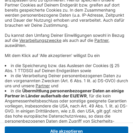
ihre Fundstücke von 11 bis 15 Uhr direkt ins Kreisarchiv
bringen. Dort stehen Fachleute bereit, die eine erste
Einschätzung der historischen Bedeutung der
Gegenstände abgeben. Wer den Termin nicht
wahrnehmen kann, hat auch in den drei Wochen danach
die Möglichkeit zur Abgabe. Auf Wunsch bietet die
Dokumentationsstelle sogar einen Abholservice an.
Hier
gibt es weitere Infos.
Anzeige
Anzeige
Anzeige