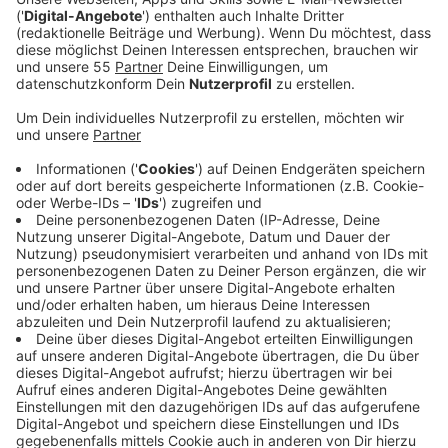
Anzeige
Dazu haben verschiedene Experten ein Gutachten
veröffentlicht. Das zeigt zum einen die Einflüsse des
Klimawandels auf die Bäume und Sträucher in der
Region. Zum anderen stellt es aber auch die Folgen
und zukünftigen Herausforderungen sowie
Lösungsansätze dar. Davon sollen alle Kreiskommunen
gleichermaßen profitieren.
In Niederkrüchten werden jetzt zum Beispiel Ideen zur
Wasserspeicherung getestet. Die Stadt Nettetal
tauscht dafür unter anderem den Boden der Bäume
aus. In Kempen bereitet man die zukünftigen
Baumstandorte artgerecht vor. Und die Kreisstadt