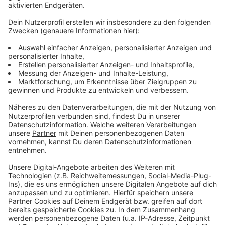
Viersen beschäftigt sich mit dem Thema
"Zukunftsbaumarten". Laut des Gutachtes werden die
größten Herauforderungen in den kommenden Jahren
folgende sein: Eine zusätzliche Bewässerung der
Bäume, der Erhalt und die Förderung des öffentlichen
Grüns durch Anpassung und der Schutz der Bäume bei
Baumaßnahmen.
Das gesamte Gutachten gibt es auf der
Website des
Kreises Viersen
.
Anzeige