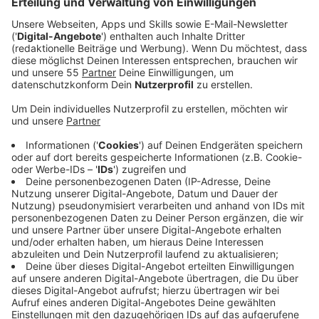
Absprachen und Qualitätsstandards zu gelangen. Das
ist etwas, was unsere Republik dringend Not hätte.
Denn die Schülerinnen und Schüler in diesem Land sind
es, die davon profitieren. Wir haben ja in nächster
Zukunft die nächste Bildungskrise. Neben dem, dass
unsere Bildungsinstitutionen noch immer nicht das 21.
Jahrhundert erreicht haben, haben wir eine
unglaubliche Krise im Sinne von maroder schulischer
Infrastruktur. Die Gebäude, ja, es gibt hier und da
einzelne wunderbare Beispiele von Schulneubauten,
aber wenn man sich ehrlich macht, das kann eine
Kommune vielleicht einmal machen. Ich denke hier an
die Gesamtschule in Kempen zum Beispiel. Da kommt
ein prächtiger Neubau hin. Aber was ist mit den
anderen? Wie werden Kommunen mit diesem
Sanierungsstau an den Schulen, und ich rede über viel
mehr als Toiletten, ich rede über Räume, die modernen
Unterricht möglich machen, ich rede über Räume, die