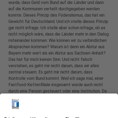
wurde, dass Geld vom Bund auf die Länder und dann
auf die Kommunen verteilt durchgegeben werden
konnte. Dieses Prinzip des Föderalismus, das hat ein
Gewicht für Deutschland. Und ich stelle dieses Prinzip
gar nicht infrage. Ich stelle aber schon infrage, ob es
nicht möglich wäre, dass die Länder mehr in den Dialog
miteinander kommen: Wie können wir zu verbindlichen
Absprachen kommen? Warum ist denn ein Abitur aus
Bayern mehr wert als ein Abitur aus Sachsen-Anhalt?
Das hat für mich keinen Sinn. Und nicht falsch
verstehen, es geht mir nicht darum, dass wir alles
zentral steuern. Es geht mir nicht darum, dass
Kontrolle vom Bund kommt. Weil ich sage mal, einer
Fastfood-Kettenfiliale insgesamt würde auch nicht
durch eine Person gesteuert oder eine Institution. Da
gibt es Regionalbüros, die dafür zuständig sind. Das
Ganze ist so heruntergebrochen, eigentlich wie unser
föderales System. Aber, diese Kooperation, dieses
gegenseitige Handreichen und zu verbindlichen