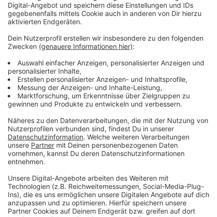
ganztägiges Leben und Arbeiten sowohl für Lehrkräfte
als auch für Schülerinnen und Schüler möglich machen.
Oder Räume, die genau diese Zukunftsdialoge, von
denen ich die ganze Zeit spreche, dann auch möglich
machen könnten. Also da werden wir hinschauen
müssen, wie dieses Problem mit Hilfen von Mitteln
aus dem Bund gelöst werden kann. Das jetzige
Startchancenprogramm von denen Schulen profitieren,
muss natürlich oder kann nur der Anfang des Ganzen
sein, denn diese Gelder sind insgesamt nur ein Tropfen
auf dem heißen Stein, aber der Weg ist das Richtige.
Weil darin gehen wir Probleme an, wie zum Beispiel
mehr Schulsozialarbeiterinnen und Arbeiter in den
Schulen. Wir gehen Probleme wie moderne
Schulentwicklung an und in der dritten Säule geht es
dann auch um genau diese schulische Infrastruktur, die
auch dringend sanierungsbedürftig ist.“
Anzeige