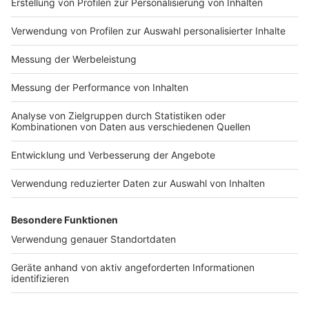
Einwanderer in diesem Land. Ich habe es geschafft
durch meine Stärke, durch meine Resilienz mein Leben
in diesem mir fremden Land zu bauen. Und ich glaube,
dass genau diese Stärke und diese Resilienz das ist,
was in dem Bundestag benötigt wird, um diese
wichtigen Zukunftsaufgaben konkret anzugehen.“
Anzeige
Wollt ihr noch mehr über David Neil Nethen
wissen? Schaut hier vorbei:
Anzeige
Website der Grünen im Kreis Viersen
David Neil Nethens Instagramprofil