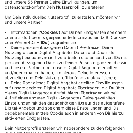
Anzeige
Laut Kreis richtet sich das Förderprogramm an
Vereine, Stiftungen und Initiativen - die Fördersumme
beträgt 1.000 Euro. In diesem Jahr stehen im Fokus
des Förderprogramms Projekte gegen Einsamkeit, so
der Kreis. Er hat dafür insgesamt 29.000 Euro vom
Land zur Verfügung gestellt bekommen. Die Förderung
kann online beantragt werden.
Hier gibt es Informationen zum Förderprogramm
und zur Antragstellung.
Die Antragstellung ist ab dem 19. August 2024
möglich und erfolgt online.
Der Kreis Viersen beantwortet Rückfragen telefonisch
unter 02162/39-1626 oder per E-Mail an