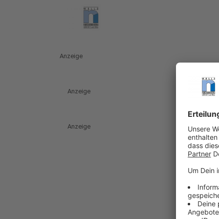
Anzeige
Anzeige
Anzeige