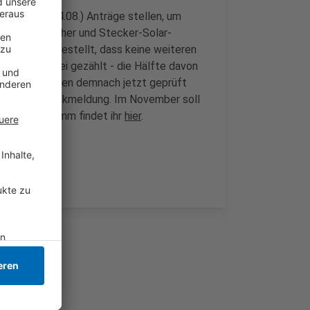
hmorgen (14.08.) Anträge stellen, um
atteriespeicher und Stecker-Solar-
le Anträge gestellt, dass keine weiteren
wurden dabei gezählt - die Hälfte davon
äte. Sie werden demnach jetzt geprüft
riftliche Rückmeldung. Im November soll
Förderprogramm findet ihr
hier
.