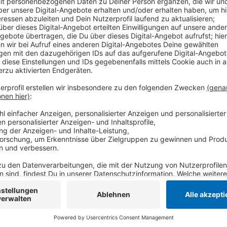
Laut dem Kreis konnten Privatpersonen seit Mittwoc
Zuschüsse für unter anderem Photovoltaikanlagen, B
Geräte zu bekommen - dabei wurden allerdings so vie
angenommen werden, so der Kreis. Über 900 Anträge 
drehen sich um die Förderung von Stecker-Solar-Ger
und die Antragstellenden bekommen danach eine sch
es eine zweite Förderphase geben. Mehr Infos zum 
Anzeige