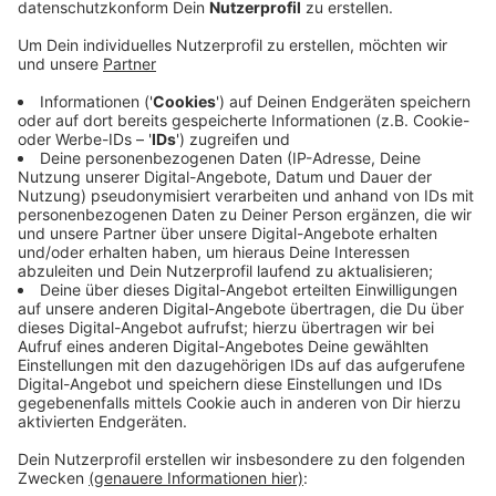
Veröffentlicht:
Donnerstag, 24.08.2023 15:17
Anzeige
Laut Polizei waren Unbekannte in der Nacht auf
Mittwoch (23.08.) in eine Grundschule in Süchteln
eingestiegen. Hier hatten die Täter das gesamte
Schulgebäude durchwühlt und etwa 30 iPads
mitgenommen. In der Grundschule in Brüggen-Bracht
fehlten rund 40 iPads und ein Tresor, der in einem Büro
untergebracht war. Hier hatte es am Dienstag (22.08.)
noch einen Elternabend gegeben, der bis 22 Uhr ging.
Bis dahin war laut Polizei noch alles in Ordnung. Wer in
Süchteln oder Bracht etwas Verdächtiges gesehen
hat, soll sich an die Kreispolizei Viersen wenden.
Anzeige