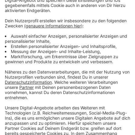
Anzeige
Zeugen können sich hier melden - auch
anonym
Anzeige
Hinweise aus der Bevölkerung nehmen die
Ermittlungsbehörden - auch anonym - neben den
allgemein bekannten Stellen ab Montag (22.09.2025,
08.00 Uhr) über das folgende, eigens eingerichtete
Hinweisgeberportal der Kreispolizeibehörde Viersen
entgegen: Polizei Viersen:
Telefon- Hotline: 02162-377-2280 Die Hotline ist
täglich von 08.00 h bis 20.00 h erreichbar und wird bis
Donnerstag, 25.09.25 geschaltet.