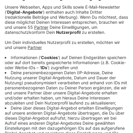
Veröffentlicht:
Freitag, 19.09.2025 07:34
Anzeige
Drei Personen werden aktuell beschuldigt, heißt
es. Die drei stehen im Verdacht, zum einen Schafe und
Rinder ohne wirksame Betäubung geschlachtet und
das Fleisch illegal verkauft zu haben. Zum anderen
stehen jetzt auch Urkundenfälschung und mögliche
Steuerdelikte im Raum. Das Ganze kam durch die
Tierschutzorganisation "Team Tierschutz" ins Rollen.
Die Organisation hatte Fotos und Videos von Tieren
gemacht und veröffentlicht. Darauf waren Tiere zu
sehen, die teilweise brutal über den Boden geschliffen
wurden oder auch kopflos auf dem Boden lagen. Die
Polizei nimmt zudem auch weiter Zeugenaussagen
entgegen.