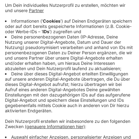
Anzeige
Im Kreis gibt es aktuell rund 6.000 offene Verfahren.
Meist geht es um Verwarngelder gegen Raser. In etwa
100 Fällen steht ein Fahrverbot zur Diskussion.
Anfang Juli hatte der Bund darüber informiert, dass der
neue Bußgeldkatalog auf Grund eines Formfehlers
nichtig sei.
Anzeige
Anzeige