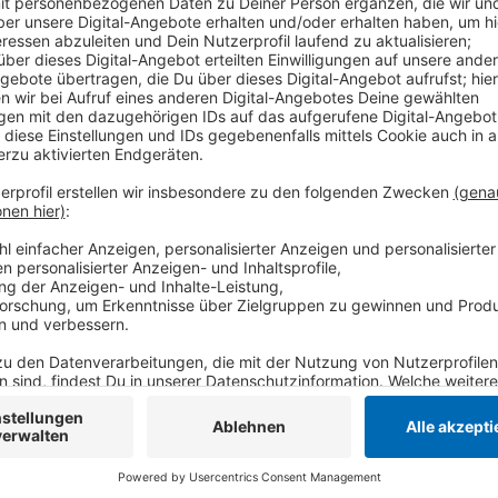
Heidenhof wird für ihr Engagement in Afrika geehrt. 
in Südafrika, Tansania und Madagaskar tätig. Einige 
Verein "Partnerschaft für Afrika", mit dem sie unter
Tansania baute. Dort wird sie von den Einheimischen
Anzeige