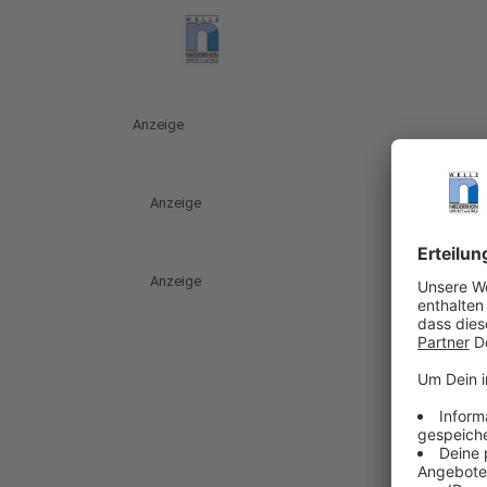
Anzeige
Anzeige
Anzeige