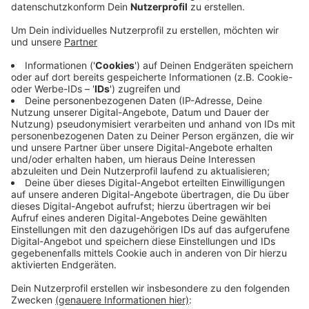
Anzeige
Die Staatsanwaltschaft Augsburg hat gestern
deswegen Durchsuchungen veranlasst. Außerdem
wurden Gold und Bargeld im Wert von 150.000 Euro
beschlagnahmt. Bei den Beschuldigten handelt es sich
um Unternehmer aus der Sicherheitsbranche. Ihnen
wird vorgeworfen, falsche Rechnungen erstellt zu
haben, um so in den Betrieben Schwarzarbeit zu
finanzieren und zu vertuschen. Dafür sollen sie
Servicefirmen gegründet haben, um zu verschleiern,
dass Mitarbeiter beschäftigt worden sind, ohne die
vorgeschriebenen Sozialabgaben, wie etwa Beiträge
zur Kranken- oder Rentenversicherung zu zahlen.
Anzeige