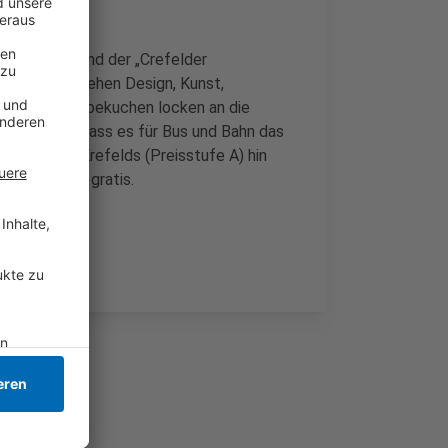
ysiuskirche und der „Crefelder
siusplatz stehen Design, Kunst,
hwein und Reibekuchen locken an die
ufmerksam, dass es für Bus und Bahn das
 innerhalb Krefelds (Preisstufe A) hin
nen Glühwein gratis.