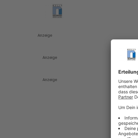
Anzeige
Anzeige
Anzeige