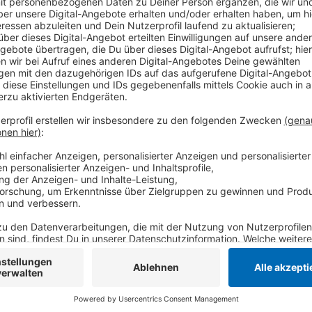
Hier öffnen die Märkte „Made in Krefeld“ an der Dion
Weihnachtsmarkt“ an der Alten Kirche. Auf dem Diony
Nachhaltigkeit und Regionalität im Fokus; Winzerglü
Wiedenhofstraße. Die Stadt Krefeld macht darauf a
Weihnachtsmarktticket gibt. Für sechs Euro fährt man
und zurück - auf dem Dionysiusplatz gibt es damit ei
Anzeige