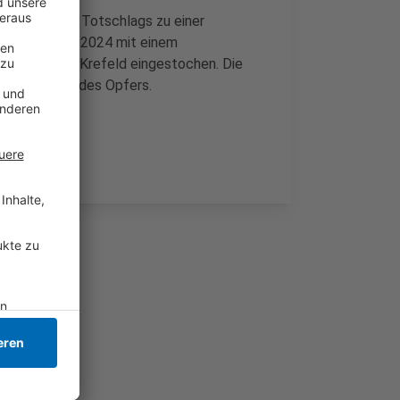
ghanen wegen Totschlags zu einer
hatte im Juli 2024 mit einem
terkunft in Krefeld eingestochen. Die
lich zum Tod des Opfers.