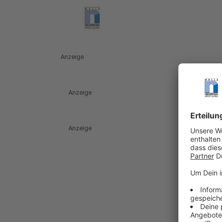
Anzeige
Anzeige
Anzeige