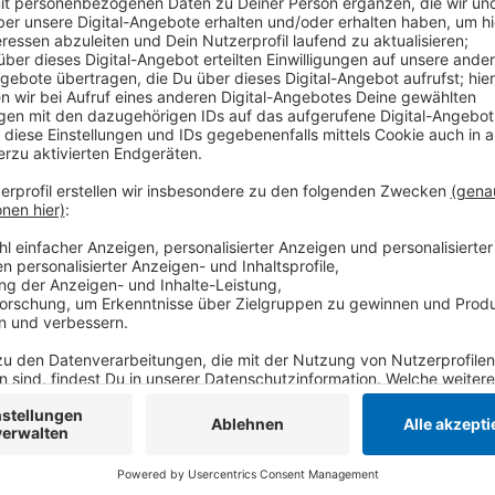
Das Krefelder Landgericht hat einen 28-jährigen Af
Haftstrafe von 10 Jahren verurteilt. Der Angeklagte 
Küchenmesser auf einen Mann in einer kommunalen Un
schweren Verletzungen an der Brust führten schließ
Anzeige