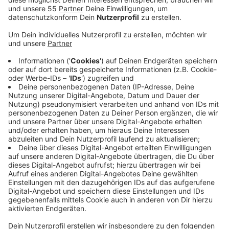
Veröffentlicht:
Montag, 23.10.2023 11:36
Anzeige
Im September waren die Verträge zwischen dem
Netzbetreiber Amprion und den Unternehmen
unterzeichnet worden, die die Arbeiten planen und
durchführen werden. Unter den beauftragten Firmen
ist auch ein Unternehmen aus Krefeld, das auf den Bau
von Rohrleitungen spezialisiert ist. Generell setzt
Amprion für den Bau seiner Stromtrasse auf Betriebe
aus der Region. Ihr Ziel: Die neue 300 Kilometer lange
Stromleitung bis Mitte 2027 fertigzustellen und in
Betrieb zu nehmen. Ab dann soll Windenergie von der
Nordsee aufs Festland, bis nach Meerbusch-Osterath
transportiert werden. Die Kosten für das Projekt