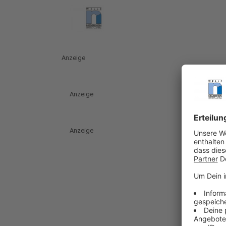
Anzeige
Anzeige
Anzeige