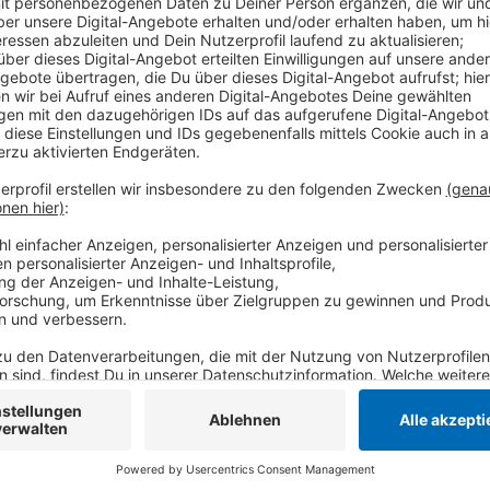
Gestern Nachmittag waren 20 weitere Container geli
abgetrennten Bereich für die Astrazeneca-Impfungen
AstraZeneca geht nicht an Senioren - sondern an be
auf einer Prioritätsliste - und dazu gehöre das Pers
auch Alltagsbetreuer für Senioren sollen mit dem I
von AstraZeneca hatte in den letzten Tagen für Sch
Termine abgesagt oder gar nicht wahrgenommen wurd
großen Probleme zu geben - hier wurden AstraZenec
bisher eingehalten worden. Schon morgen soll die E
sein, meldet die Stadt Krefeld.
Anzeige