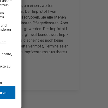
efert worden, um einen zweiten
 einzurichten. Der Impfstoff von
stimmte Berufsgruppen. Sie alle stehen
onal von ambulanten Pflegediensten. Aber
mpfstoff versorgt werden. Der Impfstoff
lagzeilen gesorgt, weil bundesweit Impf-
en. In Krefeld scheint es noch keine
a-Dosen bereits verimpft, Termine seien
rweiterung des Impfzentrums startbereit