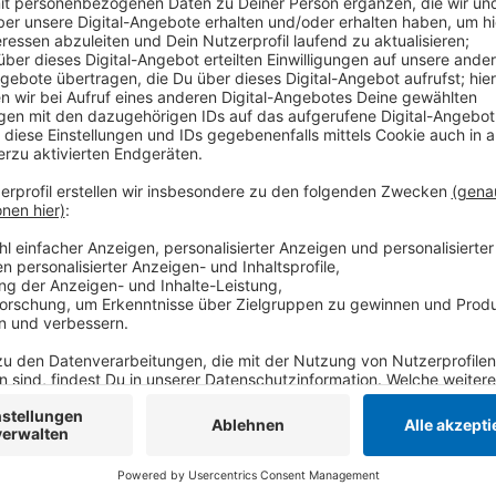
Anzeige
Ein Investor will an dem See für rund 25 Millionen Eu
Projekt soll 2023 fertiggestellt sein. Die Stadt erh
Anwohner befürchten Lärm und Verkehrsprobleme.
Anzeige