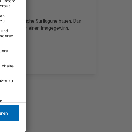
ro eine künstliche Surflagune bauen. Das
offt sich davon einen Imagegewinn.