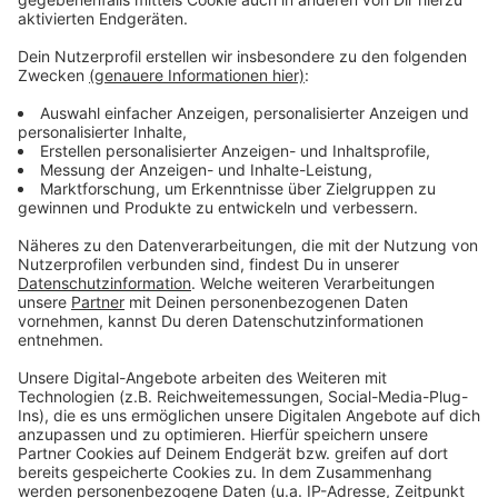
Umweltfolgen
des Projekts
Finanzierung
des Baus, bei dem mehrere
Sparkassen
involviert sein sollen
Landesbürgschaften
für Kredite
Risiken
und mögliche
Vertragsdetails
, die
bislang nicht öffentlich zugänglich sind
Die Naturschützer kritisieren, dass viele
entscheidende Fragen bislang unbeantwortet
geblieben seien.
Die Anfrage wurde auf Basis des
Umweltinformationsgesetzes
gestellt. Eine
Antwort der Ministerien soll
innerhalb eines Monats
erfolgen.
Anzeige