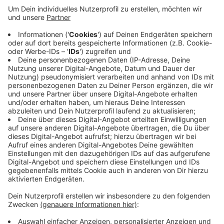
Am Wochenende hat die Krefelder Polizei zwei Raser
gestoppt und deren Fahrzeuge sichergestellt. Am
Samstagmorgen fiel den Beamten ein Fahrer mit
gefälschten Kennzeichen auf, der versuchte, mit bis
zu 90 km/h in der Stadt zu flüchten. Der Fluchtversuch
scheiterte, und das Auto wurde sichergestellt. Der
Fahrer besaß keinen Führerschein. Am Samstagabend
stoppte die Polizei einen weiteren Raser an der
Lenssenstraße. Beide Männer werden des illegalen
Autorennens beschuldigt, und bei beiden fiel ein
Drogenvortest positiv aus.
Anzeige