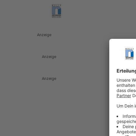
Anzeige
Anzeige
Anzeige