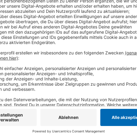
In Krefeld sind Mütter im Durchschnitt 29,4 Jahre al
NRW-weit liegt das Durchschnittsalter von frischge
damit fast so hoch wie im Kreis Viersen. Hier sind di
Kindes im Durchschnitt 30,5 Jahre alt.
Anzeige